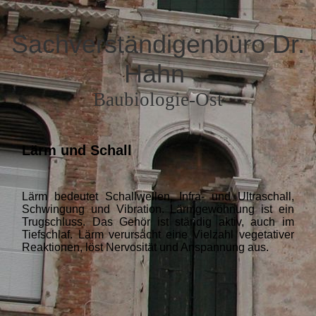
Sachverständigenbüro Dr.
Hahn
Baubiologie-Ost
Lärm und Schall
Lärm bedeutet Schallwellen, Infra- und Ultraschall,
Schwingung und Vibration. Lärmgewöhnung ist ein
Trugschluss. Das Gehör ist ständig aktiv, auch im
Tiefschlaf. Lärm verursacht eine Vielzahl vegetativer
Reaktionen, löst Nervosität und Anspannung aus.