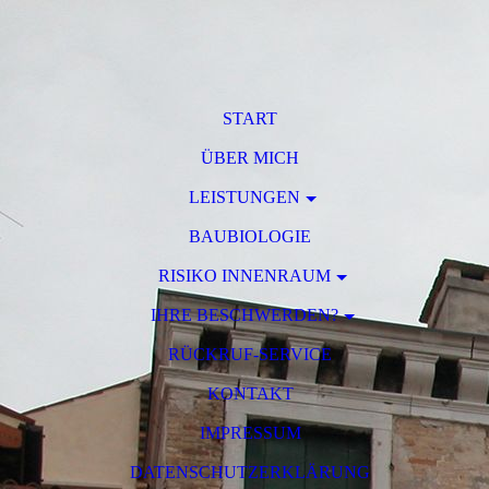
START
ÜBER MICH
LEISTUNGEN
BAUBIOLOGIE
RISIKO INNENRAUM
IHRE BESCHWERDEN?
RÜCKRUF-SERVICE
KONTAKT
IMPRESSUM
DATENSCHUTZERKLÄRUNG