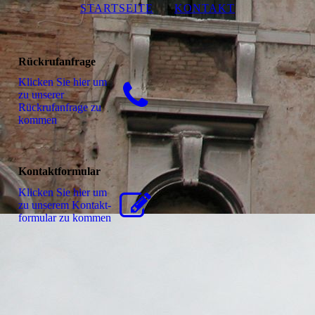
STARTSEITE
KONTAKT
Rückrufanfrage
Klicken Sie hier um
zu unserer
Rückrufanfrage zu
kommen
Kontaktformular
Klicken Sie hier um
zu unserem Kon­takt­
for­mu­lar zu kommen