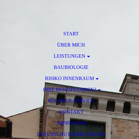
START
ÜBER MICH
LEISTUNGEN
BAUBIOLOGIE
RISIKO INNENRAUM
IHRE BESCHWERDEN?
RÜCKRUF-SERVICE
KONTAKT
IMPRESSUM
DATENSCHUTZERKLÄRUNG