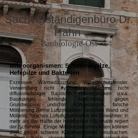
Sachverständigenbüro Dr.
Hahn
Baubiologie-Ost
Mikroorganismen: Schimmelpilze,
Hefepilze und Bakterien
Exzessive Wärmedämmung, Wärmeschutzfenster,
Verwendung nicht hygroskopischer und nicht
diffusionsfähiger Baustoffe, Wärmebrücken u.v.a.
Baumängel, fehlende Abdichtung gegen
Grundwasser, undichte Rohrleitungen, falsche
Möblierung (keine Luftzirkulation zwischen Wand und
Möbeln), falsches Lüftungsverhalten der Bewohner: In
mehr als der Hälfte der heimischen Haushalte regiert
der Schimmel. Einige Mikroorganismen-Arten können
direkt selbst schwere Krankheitsbilder verursachen,
andere durch abgegebene Stoffwechselprodukte