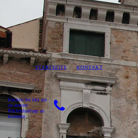
STARTSEITE
KONTAKT
Rückrufanfrage
Klicken Sie hier um
zu unserer
Rückrufanfrage zu
kommen