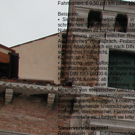
Fahrtkosten: € 0,50 pro km (über 10
Beispiele:
• Sichtbarer Schimmelpilzbefall 
schriftliches Gutachten), ob die
Nutzerverhalten zu suchen ist. Koste
• Beurteilung gesundheitlicher Ri
Ausführliches Vorgespräch, Probe
Raum, Analyse durch ein nach DIN 
schriftlicher Prüfbericht.
Kosten: ab € 700,-
• Messung von Luftschadstoffen 
leichtflüchtige organische Verbin
nach DIN ISO 16000-6, Analyse durc
Prüfbericht. Kosten: ab € 700,-
• Untersuchung einer Wohnung ode
Messung von elektrischen Gleich- 
hochfrequenten elektromagnet
Sanierungsempfehlungen. Kosten: a
Für weitergehende Untersuchungen 
Aromaten, Weichmacher, Flammschutz
Schwermetalle etc.) fordern sie bitt
Steuervorteile nutzen!
Reparaturen und Erhaltungsa