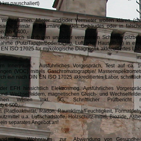
0 km pauschaliert)
in Wohnräumen. Mieter und/oder Vermieter wollen klären (o
 Ursache primär in Baumängeln des Gebäudes oder in falsc
n: ab € 400,-
siken durch sichtbaren und/oder vermuteten Schimmelpilzbefa
nahme (Putz/Tapete/Bodenbelag, Luft oder Hausstaub) in ei
EN ISO 17025 für mykologische Diagnostik akkreditiertes Lab
im Innenraum. Ausführliches Vorgespräch, Test auf ca. 1
dungen (VOC) mittels Gaschromatographie/ Massenspektromet
h ein nach DIN EN ISO 17025 akkreditiertes Labor, schriftlic
r EFH hinsichtlich Elektrosmog. Ausführliches Vorgespräc
und Wechselfeldern, magnetischen Gleich- und Wechselfelde
ischen Wellen inkl. 5G. Schriftlicher Prüfbericht m
b € 500,-
(Radioaktivität, Radon, Raumklima/Feuchtigkeit, Formaldeh
mittel u.a. Luftschadstoffe, Holzschutz-mittel, Biozide, Asbe
e ein separates Angebot an!
ufwand für Wohnraum zur Abwendung von Gesundheit