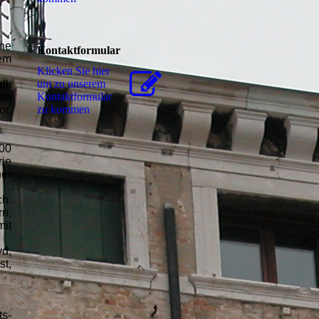
hne
Kontaktformular
hem
Klicken Sie hier
um zu unserem
ll.
Kon­takt­for­mu­lar
nem
zu kommen
or,
00
rie
her
h.
rn,
it
yd,
st,
s-