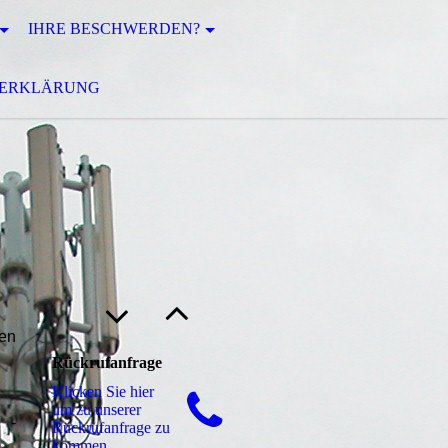
IHRE BESCHWERDEN?
ZERKLÄRUNG
nen
Rückrufanfrage
Klicken Sie hier
um zu unserer
 -
Rückrufanfrage zu
kommen