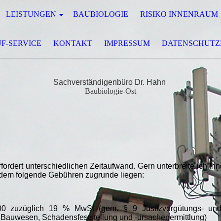
LEISTUNGEN
BAUBIOLOGIE
RISIKO INNENRAUM
F-SERVICE
KONTAKT
IMPRESSUM
DATENSCHUT
Sachverständigenbüro Dr. Hahn
Baubiologie-Ost
rfordert unterschiedlichen Zeitaufwand. Gern unterbreite ich Ih
 dem folgende Gebühren zugrunde liegen:
,00 zuzüglich 19 % MwSt (gem. § 9 Justizvergütungs- und
 Bauwesen, Schadensfeststellung und -ursachenermittlung)